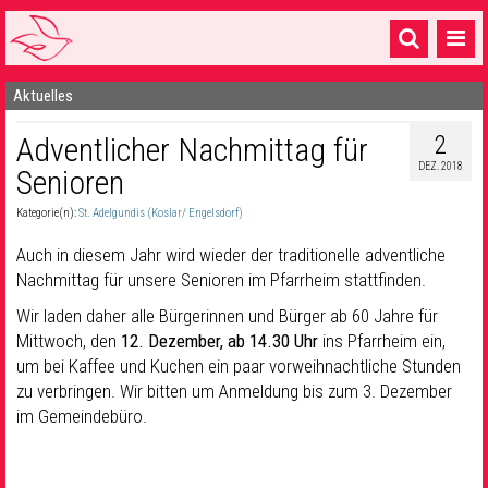
Aktuelles
Startseite
2
Adventlicher Nachmittag für
1 Pfarrei
DEZ. 2018
Senioren
16 Gemeinden & mehr
Kategorie(n):
St. Adelgundis (Koslar/ Engelsdorf)
Gottesdienste & Sinnsuche
Auch in diesem Jahr wird wieder der traditionelle adventliche
Sakramente & Feste
Nachmittag für unsere Senioren im Pfarrheim stattfinden.
Wir laden daher alle Bürgerinnen und Bürger ab 60 Jahre für
Gemeinschaft & Soziales
Mittwoch, den
12. Dezember, ab 14.30 Uhr
ins Pfarrheim ein,
um bei Kaffee und Kuchen ein paar vorweihnachtliche Stunden
Musik
& Kultur
zu verbringen. Wir bitten um Anmeldung bis zum 3. Dezember
Seelsorge & Kontakt
im Gemeindebüro.