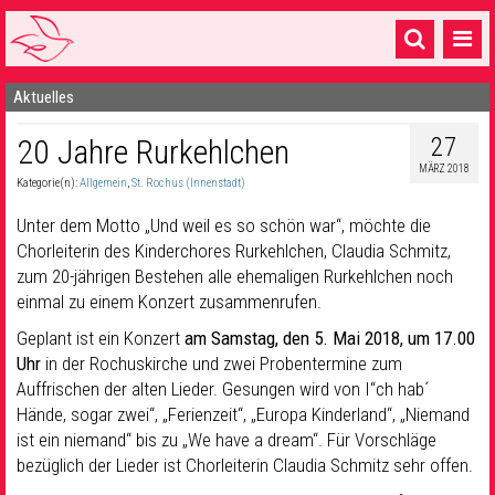
Aktuelles
Startseite
27
20 Jahre Rurkehlchen
1 Pfarrei
MÄRZ 2018
Kategorie(n):
Allgemein
,
St. Rochus (Innenstadt)
16 Gemeinden & mehr
Unter dem Motto „Und weil es so schön war“, möchte die
Gottesdienste & Sinnsuche
Chorleiterin des Kinderchores Rurkehlchen, Claudia Schmitz,
zum 20-jährigen Bestehen alle ehemaligen Rurkehlchen noch
Sakramente & Feste
einmal zu einem Konzert zusammenrufen.
Gemeinschaft & Soziales
Geplant ist ein Konzert
am Samstag, den 5. Mai 2018, um 17.00
Uhr
in der Rochuskirche und zwei Probentermine zum
Musik
& Kultur
Auffrischen der alten Lieder. Gesungen wird von I“ch hab´
Hände, sogar zwei“, „Ferienzeit“, „Europa Kinderland“, „Niemand
Seelsorge & Kontakt
ist ein niemand“ bis zu „We have a dream“. Für Vorschläge
bezüglich der Lieder ist Chorleiterin Claudia Schmitz sehr offen.