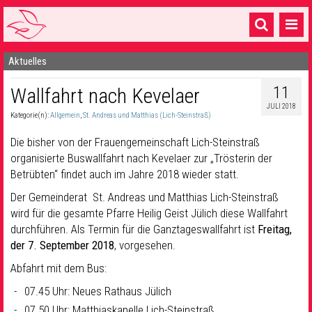
Aktuelles
Startseite
11
Wallfahrt nach Kevelaer
1 Pfarrei
JULI 2018
Kategorie(n):
Allgemein
,
St. Andreas und Matthias (Lich-Steinstraß)
16 Gemeinden & mehr
Die bisher von der Frauengemeinschaft Lich-Steinstraß
Gottesdienste & Sinnsuche
organisierte Buswallfahrt nach Kevelaer zur „Trösterin der
Betrübten“ findet auch im Jahre 2018 wieder statt.
Sakramente & Feste
Der Gemeinderat St. Andreas und Matthias Lich-Steinstraß
Gemeinschaft & Soziales
wird für die gesamte Pfarre Heilig Geist Jülich diese Wallfahrt
durchführen. Als Termin für die Ganztageswallfahrt ist
Freitag,
Musik
& Kultur
der 7. September 2018
, vorgesehen.
Seelsorge & Kontakt
Abfahrt mit dem Bus:
07.45 Uhr: Neues Rathaus Jülich
07.50 Uhr: Matthiaskapelle Lich-Steinstraß