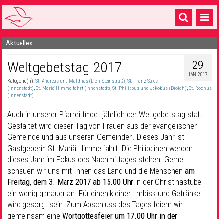
Aktuelles
Startseite
29
Weltgebetstag 2017
1 Pfarrei
JAN. 2017
Kategorie(n):
St. Andreas und Matthias (Lich-Steinstraß)
,
St. Franz Sales
16 Gemeinden & mehr
(Innenstadt)
,
St. Mariä Himmelfahrt (Innenstadt)
,
St. Philippus und Jakobus (Broich)
,
St. Rochus
(Innenstadt)
Gottesdienste & Sinnsuche
Auch in unserer Pfarrei findet jährlich der Weltgebetstag statt.
Sakramente & Feste
Gestaltet wird dieser Tag von Frauen aus der evangelischen
Gemeinde und aus unseren Gemeinden. Dieses Jahr ist
Gemeinschaft & Soziales
Gastgeberin St. Mariä Himmelfahrt. Die Philippinen werden
dieses Jahr im Fokus des Nachmittages stehen. Gerne
Musik
& Kultur
schauen wir uns mit Ihnen das Land und die Menschen
am
Freitag, dem 3. März 2017 ab 15.00 Uhr
in der Christinastube
Seelsorge & Kontakt
ein wenig genauer an. Für einen kleinen Imbiss und Getränke
wird gesorgt sein. Zum Abschluss des Tages feiern wir
gemeinsam eine
Wortgottesfeier um 17.00 Uhr in der