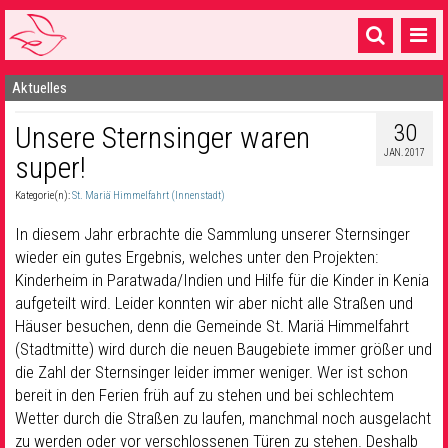
Aktuelles
Startseite
30
Unsere Sternsinger waren
1 Pfarrei
JAN. 2017
super!
16 Gemeinden & mehr
Kategorie(n):
St. Mariä Himmelfahrt (Innenstadt)
Gottesdienste & Sinnsuche
In diesem Jahr erbrachte die Sammlung unserer Sternsinger
Sakramente & Feste
wieder ein gutes Ergebnis, welches unter den Projekten:
Kinderheim in Paratwada/Indien und Hilfe für die Kinder in Kenia
Gemeinschaft & Soziales
aufgeteilt wird. Leider konnten wir aber nicht alle Straßen und
Häuser besuchen, denn die Gemeinde St. Mariä Himmelfahrt
Musik
& Kultur
(Stadtmitte) wird durch die neuen Baugebiete immer größer und
die Zahl der Sternsinger leider immer weniger. Wer ist schon
Seelsorge & Kontakt
bereit in den Ferien früh auf zu stehen und bei schlechtem
Wetter durch die Straßen zu laufen, manchmal noch ausgelacht
zu werden oder vor verschlossenen Türen zu stehen. Deshalb