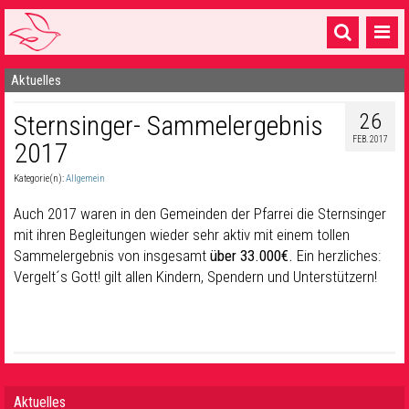
Aktuelles
Startseite
26
Sternsinger- Sammelergebnis
1 Pfarrei
FEB. 2017
2017
16 Gemeinden & mehr
Kategorie(n):
Allgemein
Gottesdienste & Sinnsuche
Auch 2017 waren in den Gemeinden der Pfarrei die Sternsinger
Sakramente & Feste
mit ihren Begleitungen wieder sehr aktiv mit einem tollen
Sammelergebnis von insgesamt
über 33.000
€
.
Ein herzliches:
Gemeinschaft & Soziales
Vergelt´s Gott! gilt allen Kindern, Spendern und Unterstützern!
Musik
& Kultur
Seelsorge & Kontakt
Aktuelles