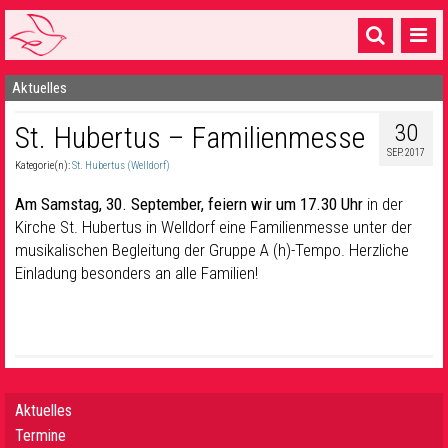
Aktuelles
Startseite
30
St. Hubertus – Familienmesse
1 Pfarrei
SEP. 2017
Kategorie(n):
St. Hubertus (Welldorf)
16 Gemeinden & mehr
Am Samstag, 30. September, feiern wir um 17.30 Uhr
in der
Gottesdienste & Sinnsuche
Kirche St. Hubertus in Welldorf eine Familienmesse unter der
musikalischen Begleitung der Gruppe A (h)-Tempo. Herzliche
Sakramente & Feste
Einladung besonders an alle Familien!
Gemeinschaft & Soziales
Musik
& Kultur
Seelsorge & Kontakt
Aktuelles
Termine