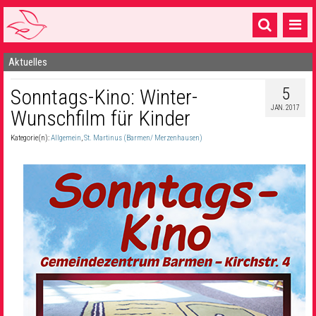
Aktuelles
Startseite
5
Sonntags-Kino: Winter-
1 Pfarrei
JAN. 2017
Wunschfilm für Kinder
16 Gemeinden & mehr
Kategorie(n):
Allgemein
,
St. Martinus (Barmen/ Merzenhausen)
Gottesdienste & Sinnsuche
Sakramente & Feste
Gemeinschaft & Soziales
Musik
& Kultur
Seelsorge & Kontakt