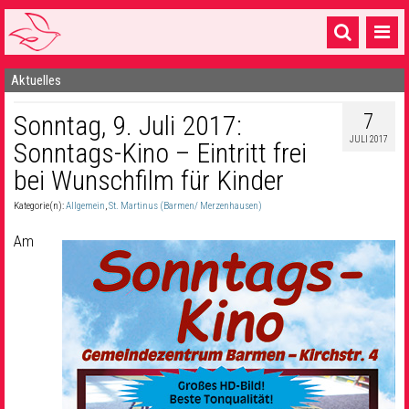
Aktuelles
Startseite
7
Sonntag, 9. Juli 2017:
1 Pfarrei
JULI 2017
Sonntags-Kino – Eintritt frei
16 Gemeinden & mehr
bei Wunschfilm für Kinder
Gottesdienste & Sinnsuche
Kategorie(n):
Allgemein
,
St. Martinus (Barmen/ Merzenhausen)
Sakramente & Feste
Am
Gemeinschaft & Soziales
Musik
& Kultur
Seelsorge & Kontakt