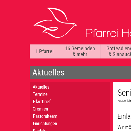
16 Gemeinden
Gottesdien
1 Pfarrei
& mehr
& Sinnsuc
Aktuelles
Aktuelles
Seni
Termine
Pfarrbrief
Kategorie(
Gremien
Einl
Pastoralteam
Einrichtungen
Wir mö
Kontakt