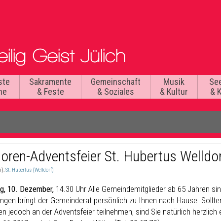
ste
Sakramente
Gemeinschaft
Musik
Se
he
& Feste
& Soziales
& Kultur
& 
ioren-Adventsfeier St. Hubertus Welldo
n):
St. Hubertus (Welldorf)
g, 10. Dezember,
14.30 Uhr Alle Gemeindemitglieder ab 65 Jahren sind 
ungen bringt der Gemeinderat persönlich zu Ihnen nach Hause. Sollten
 jedoch an der Adventsfeier teilnehmen, sind Sie natürlich herzlich e