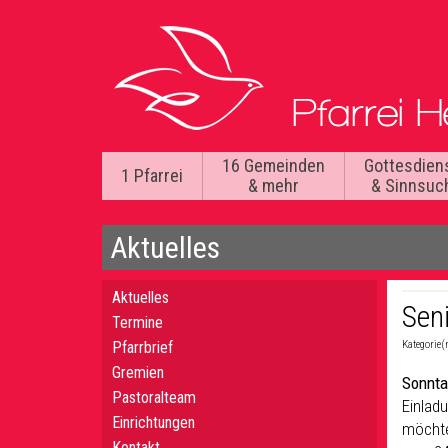
16 Gemeinden
Gottesdien
1 Pfarrei
& mehr
& Sinnsuc
Aktuelles
Aktuelles
Sen
Termine
Pfarrbrief
Kategorie(
Gremien
Sonnta
Pastoralteam
Einlad
Einrichtungen
möchten
Kontakt