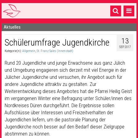
Aktuelles
Startseite
13
Schülerumfrage Jugendkirche
1 Pfarrei
SEP. 2017
Kategorie(n):
Allgemein
,
St. Franz Sales (Innenstadt)
16 Gemeinden & mehr
Rund 20 Jugendliche und junge Erwachsene aus ganz Jülich
Gottesdienste & Sinnsuche
und Umgebung engagieren sich derzeit mit viel Energie in der
Jülicher Jugendkirche und versuchen, ihr Angebot auch für
Sakramente & Feste
andere Jugendliche attraktiv zu gestalten. Zur
Gemeinschaft & Soziales
Weiterentwicklung dieses Angebotes hat die Pfarrei Heilig Geist
im vergangenen Winter eine Befragung unter Schüler/innen des
Musik
& Kultur
Nordkreises Düren durchgeführt. Die Ergebnisse sollen
Aufschlüsse über Interessen und Freizeitverhalten der
Seelsorge & Kontakt
Jugendlichen liefern, um die pastorale Planung der
Jugendkirche noch besser auf den Bedarf dieser Zielgruppe
abstimmen zu können.