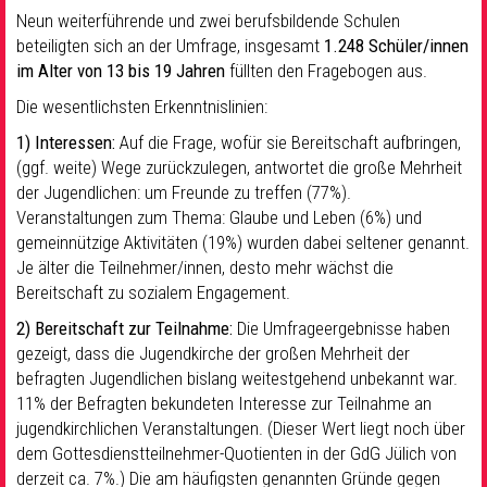
Neun weiterführende und zwei berufsbildende Schulen
beteiligten sich an der Umfrage, insgesamt
1.248
Schüler/innen
im Alter von
13 bis 19
Jahren
füllten den Fragebogen aus.
Die wesentlichsten Erkenntnislinien:
1) Interessen:
Auf die Frage, wofür sie Bereitschaft aufbringen,
(ggf. weite) Wege zurückzulegen, antwortet die große Mehrheit
der Jugendlichen: um Freunde zu treffen (77%).
Veranstaltungen zum Thema: Glaube und Leben (6%) und
gemeinnützige Aktivitäten (19%) wurden dabei seltener genannt.
Je älter die Teilnehmer/innen, desto mehr wächst die
Bereitschaft zu sozialem Engagement.
2) Bereitschaft
zur
Teilnahme:
Die Umfrageergebnisse haben
gezeigt, dass die Jugendkirche der großen Mehrheit der
befragten Jugendlichen bislang weitestgehend unbekannt war.
11% der Befragten bekundeten Interesse zur Teilnahme an
jugendkirchlichen Veranstaltungen. (Dieser Wert liegt noch über
dem Gottesdienstteilnehmer-Quotienten in der GdG Jülich von
derzeit ca. 7%.) Die am häufigsten genannten Gründe gegen