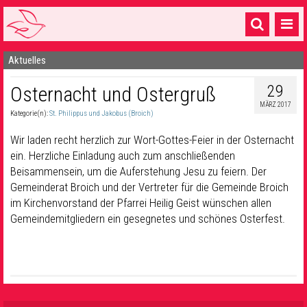
Aktuelles
Startseite
29
Osternacht und Ostergruß
1 Pfarrei
MÄRZ 2017
Kategorie(n):
St. Philippus und Jakobus (Broich)
16 Gemeinden & mehr
Wir laden recht herzlich zur Wort-Gottes-Feier in der Osternacht
Gottesdienste & Sinnsuche
ein. Herzliche Einladung auch zum anschließenden
Beisammensein, um die Auferstehung Jesu zu feiern. Der
Sakramente & Feste
Gemeinderat Broich und der Vertreter für die Gemeinde Broich
Gemeinschaft & Soziales
im Kirchenvorstand der Pfarrei Heilig Geist wünschen allen
Gemeindemitgliedern ein gesegnetes und schönes Osterfest.
Musik
& Kultur
Seelsorge & Kontakt