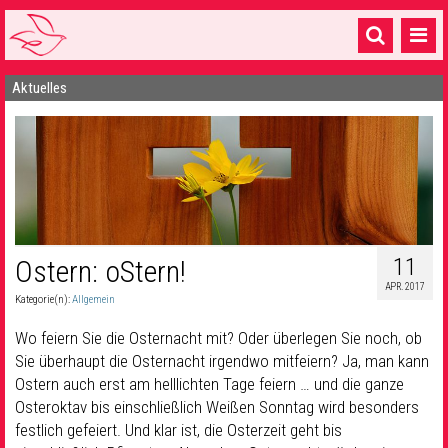
Aktuelles
Startseite
1 Pfarrei
16 Gemeinden & mehr
Gottesdienste & Sinnsuche
Sakramente & Feste
11
Ostern: oStern!
APR. 2017
Gemeinschaft & Soziales
Kategorie(n):
Allgemein
Musik
& Kultur
Wo feiern Sie die Osternacht mit? Oder überlegen Sie noch, ob
Sie überhaupt die Osternacht irgendwo mitfeiern? Ja, man kann
Seelsorge & Kontakt
Ostern auch erst am helllichten Tage feiern … und die ganze
Osteroktav bis einschließlich Weißen Sonntag wird besonders
festlich gefeiert. Und klar ist, die Osterzeit geht bis