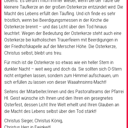
Lebens. Es berührt mich immer wieder, wenn bei der Taufe die
kleinere Taufkerze an der großen Osterkerze entzündet wird: Die
Macht des Lebens erfüllt den Täufling. Und ich finde es sehr
tröstlich, wenn bei Beerdigungsmessen in der Kirche die
Osterkerze brennt – und das Licht über den Tod hinaus
leuchtet. Wegen der Bedeutung der Osterkerze steht auch eine
Osterkerze bei katholischen Trauerfeiern mit Beerdigungen in
der Friedhofskapelle auf der Merscher Höhe. Die Osterkerze,
Christus selbst, bleibt uns treu.
Für mich ist die Osterkerze so etwas wie ein heller Stern in
dunkler Nacht – weit weg und doch da. Sie sollten sich O-Stern
nicht entgehen lassen, sondern zum Himmel aufschauen, um
sich erfüllen zu lassen von dieser Waaahnsinns-Macht!
Seitens der Mitarbeiter/innen und des Pastoralteams der Pfarrei
Hl. Geist wünsche ich Ihnen und den Ihren ein gesegnetes
Osterfest, dessen Licht Ihre Welt erhellt und Ihren Glauben an
die Macht des Lebens selbst über den Tod stärkt!
Christus Sieger, Christus König,
Christus Herr in Ewigkeit!