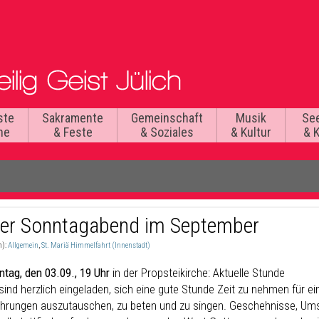
ste
Sakramente
Gemeinschaft
Musik
Se
he
& Feste
& Soziales
& Kultur
& 
er Sonntagabend im September
n):
Allgemein
,
St. Mariä Himmelfahrt (Innenstadt)
ntag, den 03.09., 19 Uhr
in der Propsteikirche: Aktuelle Stunde
 sind herzlich eingeladen, sich eine gute Stunde Zeit zu nehmen für e
ahrungen auszutauschen, zu beten und zu singen. Geschehnisse, Ums