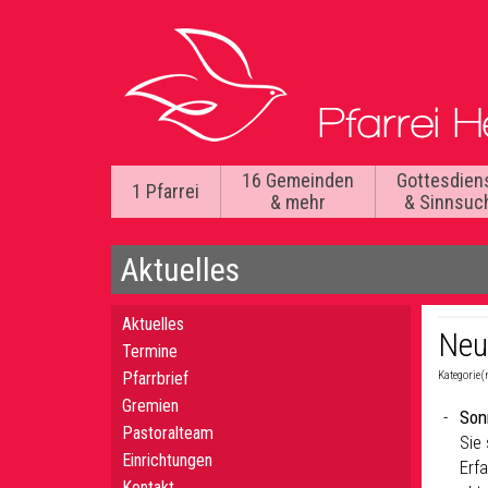
16 Gemeinden
Gottesdien
1 Pfarrei
& mehr
& Sinnsuc
Aktuelles
Aktuelles
Neu
Termine
Pfarrbrief
Kategorie(
Gremien
Son
Pastoralteam
Sie
Einrichtungen
Erf
Kontakt