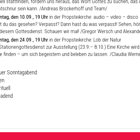
ell stattfinden, fordern uns heraus, das Wort Gottes zu suchen, das in
htschnur sein kann. /Andreas Brockerhoff und Team/
ntag, den 10.09., 19 Uhr
in der Propsteikirche: audio – video – disco
t du das gesehen? Verpasst? Dann hast du was verpasst! Sehen, hören
 diesem Gottesdienst. Schauen wir mal! /Gregor Wersch und Alexand
ntag, den 24.09., 19 Uhr
in der Propsteikirche: Lob der Natur
Stationengottesdienst zur Ausstellung (23.9.– 8.10.) Eine Kirche wir
e finden – um sich begeistern und beleben zu lassen. /Claudia Wern
uer Sonntagabend:
en
rituell
ladend