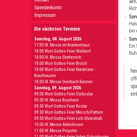
aktu
Spendenkonto
Ric
Impressum
Son
Has
Die nächsten Termine
bei
Son
Samstag, 08. August 2026
17.00 Hl. Messe im Krankenhaus
Ein 
18.00 Wort-Gottes-Feier Welldorf
Ruh
18.00 Hl. Messe Stetternich
18.00 Wort-Gottes-Feier Broich
18.00 Wort-Gottes-Feier Niederzier-
Ne
Krauthausen
off
18.00 Hl. Messe Overbach Barmen
spi
Sonntag, 09. August 2026
ein
09.00 Wort-Gottes-Feier Dürboslar
09.30 HI. Messe Bourheim
09.30 Wort-Gottes-Feier Koslar
09.30 Wort-Gottes-Feier Mersch/Pattern
09.30 Wort-Gottes-Feier Lich-Steinstraß
10.00 Hl. Messe Aldenhoven
11.00 Hl. Messe Propstei
11.00 Wort-Gottes-Feier Inden-Schophoven