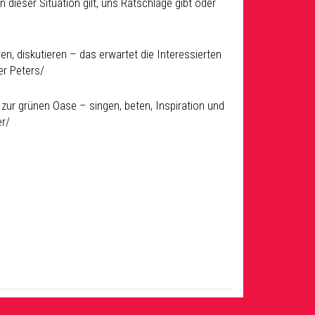
 dieser Situation gilt, uns Ratschläge gibt oder
, diskutieren – das erwartet die Interessierten
er Peters/
d zur grünen Oase – singen, beten, Inspiration und
er/