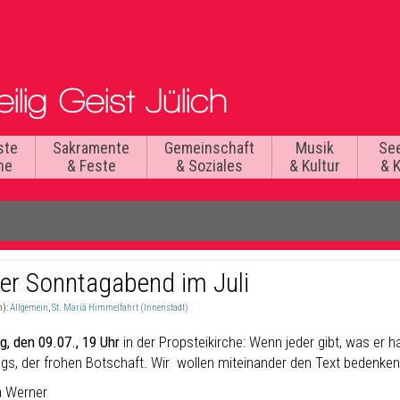
ste
Sakramente
Gemeinschaft
Musik
Se
he
& Feste
& Soziales
& Kultur
& 
er Sonntagabend im Juli
n):
Allgemein
,
St. Mariä Himmelfahrt (Innenstadt)
g, den 09.07., 19 Uhr
in der Propsteikirche: Wenn jeder gibt, was er
gs, der frohen Botschaft. Wir wollen miteinander den Text bedenken, i
a Werner