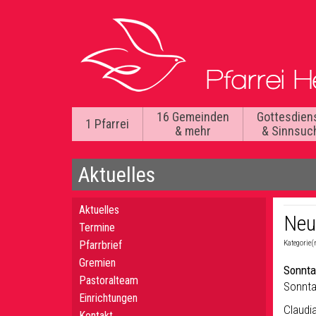
16 Gemeinden
Gottesdien
1 Pfarrei
& mehr
& Sinnsuc
Aktuelles
Aktuelles
Neu
Termine
Pfarrbrief
Kategorie(
Gremien
Sonnta
Pastoralteam
Sonnta
Einrichtungen
Claudi
Kontakt