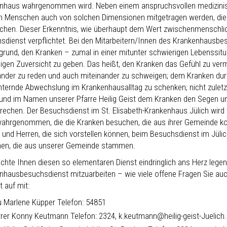
nhaus wahrgenommen wird. Neben einem anspruchsvollen medizinisc
n Menschen auch von solchen Dimensionen mitgetragen werden, die
hen. Dieser Erkenntnis, wie überhaupt dem Wert zwischenmenschli
sdienst verpflichtet. Bei den Mitarbeitern/Innen des Krankenhaus
grund, den Kranken – zumal in einer mitunter schwierigen Lebenssitu
higen Zuversicht zu geben. Das heißt, den Kranken das Gefühl zu verm
ander zu reden und auch miteinander zu schweigen; dem Kranken du
ternde Abwechslung im Krankenhausalltag zu schenken; nicht zuletz
und im Namen unserer Pfarre Heilig Geist dem Kranken den Segen u
rechen. Der Besuchsdienst im St. Elisabeth-Krankenhaus Jülich wird 
wahrgenommen, die die Kranken besuchen, die aus ihrer Gemeinde 
und Herren, die sich vorstellen können, beim Besuchsdienst im Jüli
en, die aus unserer Gemeinde stammen.
chte Ihnen diesen so elementaren Dienst eindringlich ans Herz legen
nhausbesuchsdienst mitzuarbeiten – wie viele offene Fragen Sie a
 auf mit:
u Marlene Küpper Telefon: 54851
rrer Konny Keutmann Telefon: 2324, k.keutmann@heilig-geist-Juelich