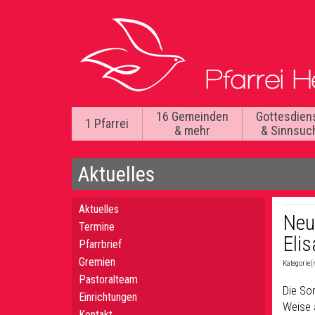
16 Gemeinden
Gottesdien
1 Pfarrei
& mehr
& Sinnsuc
Aktuelles
Aktuelles
Neu
Termine
Eli
Pfarrbrief
Gremien
Kategorie(
Pastoralteam
Die Sor
Einrichtungen
Weise 
Kontakt