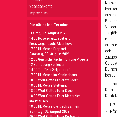
Kranke
Spendenkonto
kranke
Impressum
ausmac
Besuch
Die nächsten Termine
Vorder
tragfä
Freitag, 07. August 2026
14.00 Rosenkranzgebet und
mitein
Kreuzwegandacht Aldenhoven
aufmun
17.30 Hl. Messe Propstei
geben 
Samstag, 08. August 2026
zuzusp
12.00 Geistliche Kirchenführung Propstei
Geist 
12.30 Trauung Schleiden
Damen 
14.00 Tauffeier Selgersdorf
besuch
17.00 Hl. Messe im Krankenhaus
18.00 Wort-Gottes-Feier Welldorf
Ich mö
18.00 Hl. Messe Stetternich
Kranke
18.00 Wort-Gottes-Feier Broich
Kontakt
18.00 Wort-Gottes-Feier Niederzier-
Krauthausen
Fra
18.00 Hl. Messe Overbach Barmen
Pfa
Sonntag, 09. August 2026
09.00 Wort-Gottes-Feier Dürboslar