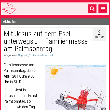
Aktuelles
Startseite
2
Mit Jesus auf dem Esel
1 Pfarrei
APR. 2017
unterwegs… – Familienmesse
16 Gemeinden & mehr
am Palmsonntag
Gottesdienste & Sinnsuche
Kategorie(n):
Allgemein
,
St. Rochus (Innenstadt)
Sakramente & Feste
Familienmesse am
Palmsonntag, den
9.
Gemeinschaft & Soziales
April 2017, um 9:30
Uhr
in St. Rochus.
Musik
& Kultur
Jesus zieht in
Seelsorge & Kontakt
Jerusalem ein. Es ist
Palmsonntag, so
nennen wir den Tag