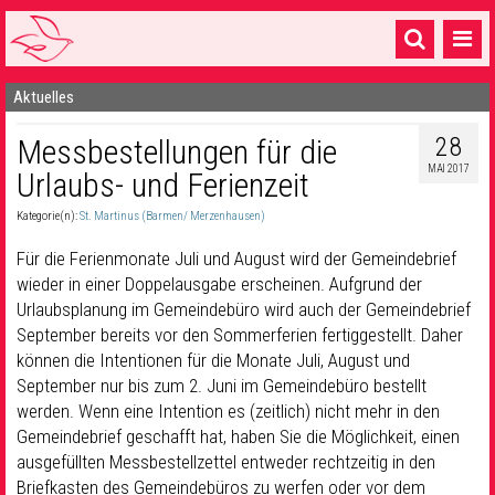
Aktuelles
Startseite
28
Messbestellungen für die
1 Pfarrei
MAI 2017
Urlaubs- und Ferienzeit
16 Gemeinden & mehr
Kategorie(n):
St. Martinus (Barmen/ Merzenhausen)
Gottesdienste & Sinnsuche
Für die Ferienmonate Juli und August wird der Gemeindebrief
Sakramente & Feste
wieder in einer Doppelausgabe erscheinen. Aufgrund der
Urlaubsplanung im Gemeindebüro wird auch der Gemeindebrief
Gemeinschaft & Soziales
September bereits vor den Sommerferien fertiggestellt. Daher
können die Intentionen für die Monate Juli, August und
Musik
& Kultur
September nur bis zum 2. Juni im Gemeindebüro bestellt
werden. Wenn eine Intention es (zeitlich) nicht mehr in den
Seelsorge & Kontakt
Gemeindebrief geschafft hat, haben Sie die Möglichkeit, einen
ausgefüllten Messbestellzettel entweder rechtzeitig in den
Briefkasten des Gemeindebüros zu werfen oder vor dem