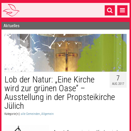
Aktuelles
Startseite
1 Pfarrei
16 Gemeinden & mehr
Gottesdienste & Sinnsuche
Sakramente & Feste
7
Lob der Natur: „Eine Kirche
AUG. 2017
wird zur grünen Oase” –
Gemeinschaft & Soziales
Ausstellung in der Propsteikirche
Musik
& Kultur
Jülich
Seelsorge & Kontakt
Kategorie(n):
alle Gemeinden
,
Allgemein