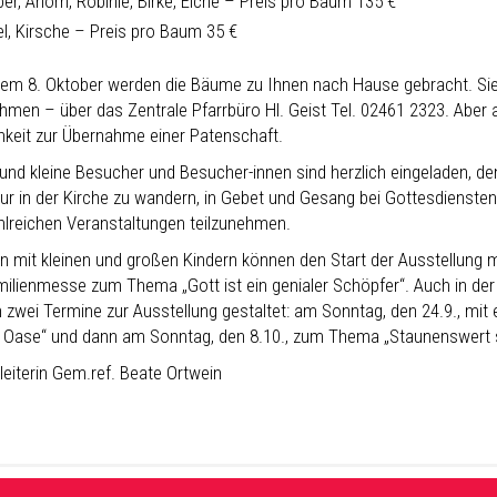
er, Ahorn, Robinie, Birke, Eiche – Preis pro Baum 135 €
el, Kirsche – Preis pro Baum 35 €
em 8. Oktober werden die Bäume zu Ihnen nach Hause gebracht. Sie
hmen – über das Zentrale Pfarrbüro Hl. Geist Tel. 02461 2323. Aber 
hkeit zur Übernahme einer Patenschaft.
und kleine Besucher und Besucher-innen sind herzlich eingeladen, de
tur in der Kirche zu wandern, in Gebet und Gesang bei Gottesdienste
hlreichen Veranstaltungen teilzunehmen.
en mit kleinen und großen Kindern können den Start der Ausstellung 
milienmesse zum Thema „Gott ist ein genialer Schöpfer“. Auch in de
 zwei Termine zur Ausstellung gestaltet: am Sonntag, den 24.9., mit 
 Oase“ und dann am Sonntag, den 8.10., zum Thema „Staunenswert s
leiterin Gem.ref. Beate Ortwein