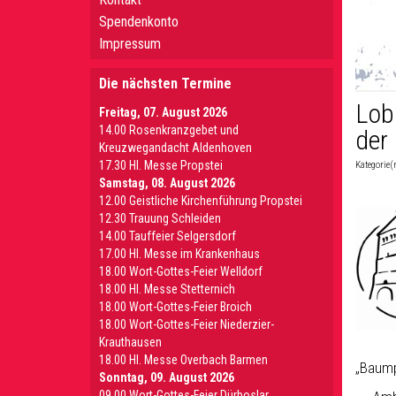
Spendenkonto
Impressum
Die nächsten Termine
Lob
Freitag, 07. August 2026
14.00 Rosenkranzgebet und
der 
Kreuzwegandacht Aldenhoven
17.30 Hl. Messe Propstei
Kategorie(
Samstag, 08. August 2026
12.00 Geistliche Kirchenführung Propstei
12.30 Trauung Schleiden
14.00 Tauffeier Selgersdorf
17.00 Hl. Messe im Krankenhaus
18.00 Wort-Gottes-Feier Welldorf
18.00 Hl. Messe Stetternich
18.00 Wort-Gottes-Feier Broich
18.00 Wort-Gottes-Feier Niederzier-
Krauthausen
18.00 Hl. Messe Overbach Barmen
„Baump
Sonntag, 09. August 2026
09.00 Wort-Gottes-Feier Dürboslar