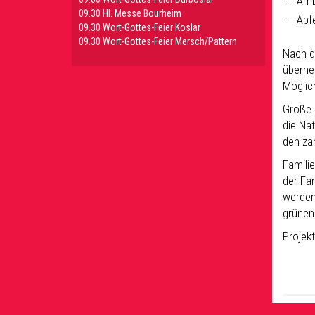
Amb
09.30 HI. Messe Bourheim
Apf
09.30 Wort-Gottes-Feier Koslar
09.30 Wort-Gottes-Feier Mersch/Pattern
Nach d
überne
Möglic
Große 
die Na
den za
Famili
der Fa
werden
grünen
Projekt