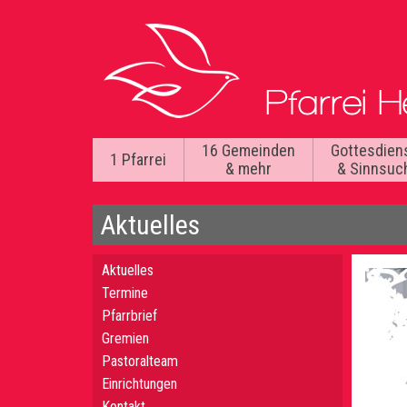
16 Gemeinden
Gottesdien
1 Pfarrei
& mehr
& Sinnsuc
Aktuelles
Aktuelles
Termine
Pfarrbrief
Gremien
Pastoralteam
Einrichtungen
Kontakt