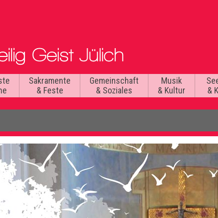
ste
Sakramente
Gemeinschaft
Musik
Se
he
& Feste
& Soziales
& Kultur
& 