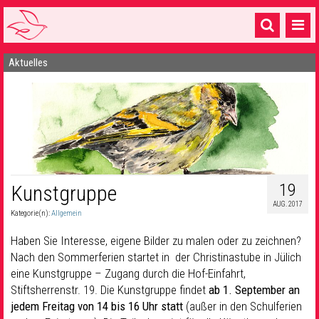
Aktuelles
Startseite
1 Pfarrei
16 Gemeinden & mehr
Gottesdienste & Sinnsuche
Sakramente & Feste
19
Kunstgruppe
AUG. 2017
Gemeinschaft & Soziales
Kategorie(n):
Allgemein
Musik
& Kultur
Haben Sie Interesse, eigene Bilder zu malen oder zu zeichnen?
Nach den Sommerferien startet in der Christinastube in Jülich
Seelsorge & Kontakt
eine Kunstgruppe – Zugang durch die Hof-Einfahrt,
Stiftsherrenstr. 19. Die Kunstgruppe findet
ab 1. September an
jedem Freitag von 14 bis 16 Uhr statt
(außer in den Schulferien