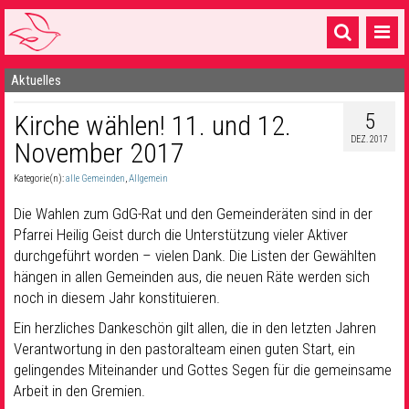
Aktuelles
Startseite
5
Kirche wählen! 11. und 12.
1 Pfarrei
DEZ. 2017
November 2017
16 Gemeinden & mehr
Kategorie(n):
alle Gemeinden
,
Allgemein
Gottesdienste & Sinnsuche
Die Wahlen zum GdG-Rat und den Gemeinderäten sind in der
Sakramente & Feste
Pfarrei Heilig Geist durch die Unterstützung vieler Aktiver
durchgeführt worden – vielen Dank. Die Listen der Gewählten
Gemeinschaft & Soziales
hängen in allen Gemeinden aus, die neuen Räte werden sich
noch in diesem Jahr konstituieren.
Musik
& Kultur
Ein herzliches Dankeschön gilt allen, die in den letzten Jahren
Seelsorge & Kontakt
Verantwortung in den pastoralteam einen guten Start, ein
gelingendes Miteinander und Gottes Segen für die gemeinsame
Arbeit in den Gremien.