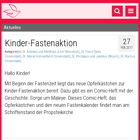
Aktuelles
Startseite
27
Kinder-Fastenaktion
1 Pfarrei
FEB. 2017
Kategorie(n):
St. Andreas und Matthias (Lich-Steinstraß)
,
St. Franz Sales
16 Gemeinden & mehr
(Innenstadt)
,
St. Mariä Himmelfahrt (Innenstadt)
,
St. Philippus und Jakobus (Broich)
,
St. Rochus
(Innenstadt)
Gottesdienste & Sinnsuche
Hallo Kinder!
Sakramente & Feste
Mit Beginn der Fastenzeit liegt das neue Opferkästchen zur
Kinder-Fastenaktion bereit. Dazu gibt es ein Comic-Heft mit der
Gemeinschaft & Soziales
Geschichte: Sorge um Maleye. Dieses Comic-Heft, das
Opferkästchen und den neuen Fastenkalender findet man am
Musik
& Kultur
Schriftenstand der Propsteikirche.
Seelsorge & Kontakt