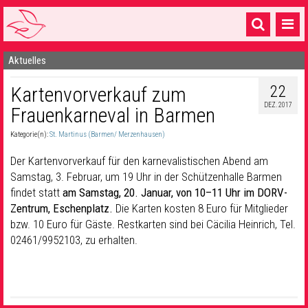
Aktuelles
Startseite
22
Kartenvorverkauf zum
1 Pfarrei
DEZ. 2017
Frauenkarneval in Barmen
16 Gemeinden & mehr
Kategorie(n):
St. Martinus (Barmen/ Merzenhausen)
Gottesdienste & Sinnsuche
Der Kartenvorverkauf für den karnevalistischen Abend am
Sakramente & Feste
Samstag, 3. Februar, um 19 Uhr in der Schützenhalle Barmen
findet statt
am Samstag, 20. Januar, von 10–11 Uhr im DORV-
Gemeinschaft & Soziales
Zentrum, Eschenplatz.
Die Karten kosten 8 Euro für Mitglieder
bzw. 10 Euro für Gäste. Restkarten sind bei Cäcilia Heinrich, Tel.
Musik
& Kultur
02461/9952103, zu erhalten.
Seelsorge & Kontakt