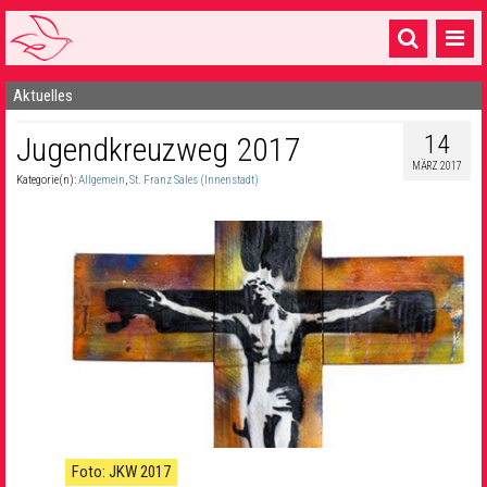
Aktuelles
Startseite
14
Jugendkreuzweg 2017
1 Pfarrei
MÄRZ 2017
Kategorie(n):
Allgemein
,
St. Franz Sales (Innenstadt)
16 Gemeinden & mehr
Gottesdienste & Sinnsuche
Sakramente & Feste
Gemeinschaft & Soziales
Musik
& Kultur
Seelsorge & Kontakt
Foto: JKW 2017