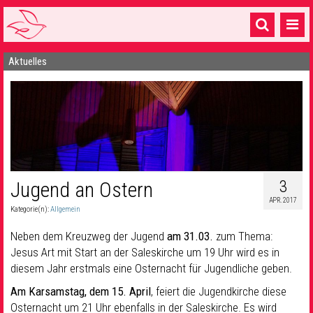
Aktuelles
Startseite
1 Pfarrei
16 Gemeinden & mehr
Gottesdienste & Sinnsuche
Sakramente & Feste
3
Jugend an Ostern
APR. 2017
Gemeinschaft & Soziales
Kategorie(n):
Allgemein
Musik
& Kultur
Neben dem Kreuzweg der Jugend
am 31.03.
zum Thema:
Jesus Art mit Start an der Saleskirche um 19 Uhr wird es in
Seelsorge & Kontakt
diesem Jahr erstmals eine Osternacht für Jugendliche geben.
Am Karsamstag, dem 15. April
, feiert die Jugendkirche diese
Osternacht um 21 Uhr ebenfalls in der Saleskirche. Es wird