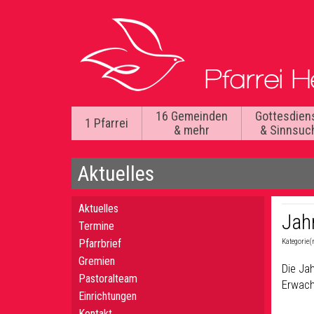
16 Gemeinden
Gottesdien
1 Pfarrei
& mehr
& Sinnsuc
Aktuelles
Aktuelles
Jah
Termine
Pfarrbrief
Kategorie(
Gremien
Die Jah
Pastoralteam
Erwach
Einrichtungen
Kontakt