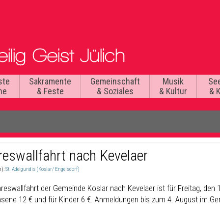
ste
Sakramente
Gemeinschaft
Musik
Se
he
& Feste
& Soziales
& Kultur
& 
reswallfahrt nach Kevelaer
n):
St. Adelgundis (Koslar/ Engelsdorf)
reswallfahrt der Gemeinde Koslar nach Kevelaer ist für Freitag, den 1
sene 12 € und für Kinder 6 €. Anmeldungen bis zum 4. August im Gem