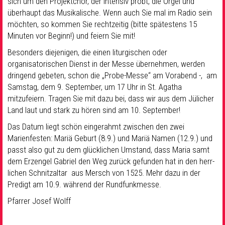
sich um den Projektchor, der intensiv probt, die Orgel und
überhaupt das Musikalische. Wenn auch Sie mal im Radio sein
möchten, so kommen Sie rechtzeitig (bitte spätestens 15
Minuten vor Beginn!) und feiern Sie mit!
Besonders diejenigen, die einen liturgischen oder
organisatorischen Dienst in der Messe übernehmen, werden
dringend gebeten, schon die „Probe-Messe“ am Vorabend -, am
Samstag, dem 9. September, um 17 Uhr in St. Agatha
mitzufeiern. Tragen Sie mit dazu bei, dass wir aus dem Jülicher
Land laut und stark zu hören sind am 10. September!
Das Datum liegt schön eingerahmt zwischen den zwei
Marienfesten: Mariä Geburt (8.9.) und Mariä Namen (12.9.) und
passt also gut zu dem glücklichen Umstand, dass Maria samt
dem Erzengel Gabriel den Weg zurück gefunden hat in den herr-
lichen Schnitzaltar aus Mersch von 1525. Mehr dazu in der
Predigt am 10.9. während der Rundfunkmesse.
Pfarrer Josef Wolff