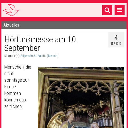
Aktuelles
Startseite
4
Hörfunkmesse am 10.
1 Pfarrei
SEP. 2017
September
16 Gemeinden & mehr
Kategorie(n):
Allgemein
,
St. Agatha (Mersch)
Gottesdienste & Sinnsuche
Menschen, die
Sakramente & Feste
nicht
sonntags zur
Gemeinschaft & Soziales
Kirche
kommen
Musik
& Kultur
können aus
zeitlichen,
Seelsorge & Kontakt