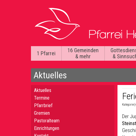
16 Gemeinden
Gottesdien
1 Pfarrei
& mehr
& Sinnsuc
Aktuelles
Aktuelles
Fer
Termine
Pfarrbrief
Kategorie(
Gremien
Der Ju
Pastoralteam
Steins
Einrichtungen
Geschic
Kontakt