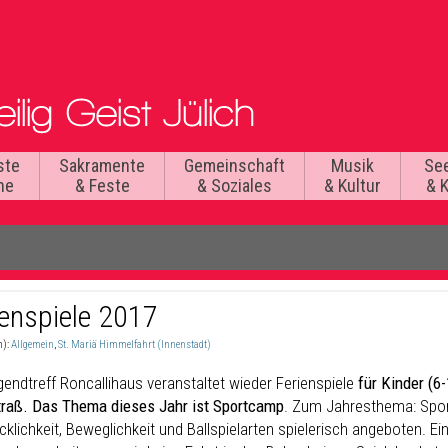
ste
Sakramente
Gemeinschaft
Musik
Se
he
& Feste
& Soziales
& Kultur
& 
ienspiele 2017
n):
Allgemein
,
St. Mariä Himmelfahrt (Innenstadt)
gendtreff Roncallihaus veranstaltet wieder Ferienspiele
für Kinder (6
traß.
Das Thema dieses Jahr ist Sportcamp
. Zum Jahresthema: Spor
klichkeit, Beweglichkeit und Ballspielarten spielerisch angeboten. E