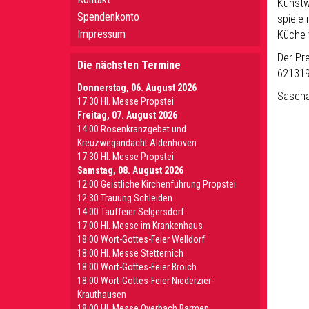
Kunstw
Spendenkonto
spiele
Impressum
Küche 
Der Pr
Die nächsten Termine
62131
Donnerstag, 06. August 2026
Sasch
17.30 Hl. Messe Propstei
Freitag, 07. August 2026
14.00 Rosenkranzgebet und
Kreuzwegandacht Aldenhoven
17.30 Hl. Messe Propstei
Samstag, 08. August 2026
12.00 Geistliche Kirchenführung Propstei
12.30 Trauung Schleiden
14.00 Tauffeier Selgersdorf
17.00 Hl. Messe im Krankenhaus
18.00 Wort-Gottes-Feier Welldorf
18.00 Hl. Messe Stetternich
18.00 Wort-Gottes-Feier Broich
18.00 Wort-Gottes-Feier Niederzier-
Krauthausen
18.00 Hl. Messe Overbach Barmen