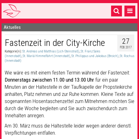
Aktuelles
Startseite
27
Fastenzeit in der City-Kirche
1 Pfarrei
FEB. 2017
Kategorie(n):
St. Andreas und Matthias (Lich-Steinstraß)
,
St. Franz Sales
16 Gemeinden & mehr
(Innenstadt)
,
St. Mariä Himmelfahrt (Innenstadt)
,
St. Philippus und Jakobus (Broich)
,
St. Rochus
(Innenstadt)
Gottesdienste & Sinnsuche
Wie wäre es mit einem festen Termin während der Fastenzeit:
Sakramente & Feste
Donnerstags zwischen 11.00 und 13.00 Uhr
für ein paar
Minuten an der Haltestelle in der Taufkapelle der Propsteikirche
Gemeinschaft & Soziales
anhalten, Platz nehmen und zur Ruhe kommen. Kleine Texte auf
sogenannten Hosentaschenzettel zum Mitnehmen möchten Sie
Musik
& Kultur
durch die Woche begleiten und Sie auch zwischendurch zum
Innehalten anregen.
Seelsorge & Kontakt
Am 30. März muss die Haltestelle leider wegen anderer dienstl.
Verpflichtungen entfallen.