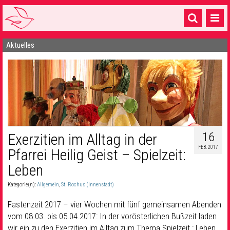
Aktuelles
Startseite
1 Pfarrei
16 Gemeinden & mehr
Gottesdienste & Sinnsuche
Sakramente & Feste
16
Exerzitien im Alltag in der
FEB. 2017
Pfarrei Heilig Geist – Spielzeit:
Gemeinschaft & Soziales
Leben
Musik
& Kultur
Kategorie(n):
Allgemein
,
St. Rochus (Innenstadt)
Seelsorge & Kontakt
Fastenzeit 2017 – vier Wochen mit fünf gemeinsamen Abenden
vom 08.03. bis 05.04.2017: In der vorösterlichen Bußzeit laden
wir ein zu den Exerzitien im Alltag zum Thema Spielzeit : Leben