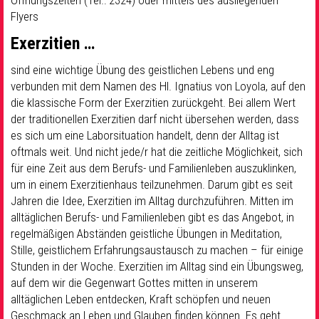
Öffnungszeiten (Tel.: 2324) oder mittels des ausliegenden
Flyers
Exerzitien …
sind eine wichtige Übung des geistlichen Lebens und eng
verbunden mit dem Namen des Hl. Ignatius von Loyola, auf den
die klassische Form der Exerzitien zurückgeht. Bei allem Wert
der traditionellen Exerzitien darf nicht übersehen werden, dass
es sich um eine Laborsituation handelt, denn der Alltag ist
oftmals weit. Und nicht jede/r hat die zeitliche Möglichkeit, sich
für eine Zeit aus dem Berufs- und Familienleben auszuklinken,
um in einem Exerzitienhaus teilzunehmen. Darum gibt es seit
Jahren die Idee, Exerzitien im Alltag durchzuführen. Mitten im
alltäglichen Berufs- und Familienleben gibt es das Angebot, in
regelmäßigen Abständen geistliche Übungen in Meditation,
Stille, geistlichem Erfahrungsaustausch zu machen – für einige
Stunden in der Woche. Exerzitien im Alltag sind ein Übungsweg,
auf dem wir die Gegenwart Gottes mitten in unserem
alltäglichen Leben entdecken, Kraft schöpfen und neuen
Geschmack an Leben und Glauben finden können. Es geht