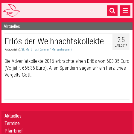
Aktuelles
Startseite
25
Erlös der Weihnachtskollekte
1 Pfarrei
JAN. 2017
Kategorie(n):
St. Martinus (Barmen/ Merzenhausen)
16 Gemeinden & mehr
Die Adveniatkollekte 2016 erbrachte einen Erlös von 603,35 Euro
Gottesdienste & Sinnsuche
(Vorjahr: 665,36 Euro). Allen Spendern sagen wir ein herzliches
Vergelts Gott!
Sakramente & Feste
Gemeinschaft & Soziales
Musik
& Kultur
Seelsorge & Kontakt
Aktuelles
Termine
Pfarrbrief