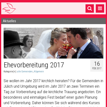
Aktuelles
Startseite
1 Pfarrei
16 Gemeinden & mehr
Gottesdienste & Sinnsuche
Sakramente & Feste
16
Ehevorbereitung 2017
FEB. 2017
Gemeinschaft & Soziales
Kategorie(n):
alle Gemeinden
,
Allgemein
Musik
& Kultur
Sie wollen im Jahr 2017 kirchlich heiraten? Für die Gemeinden in
Jülich und Umgebung wird im Jahr 2017 an zwei Terminen ein
Seelsorge & Kontakt
Tag zur Vorbereitung auf die kirchliche Trauung angeboten. Ein
besonderes und einmaliges Fest bedarf einer guten Planung
und Vorbereitung. Daher können Sie sich während des Kurses