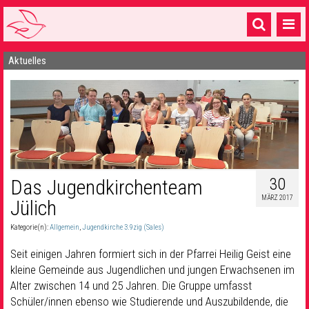
Aktuelles
Startseite
1 Pfarrei
16 Gemeinden & mehr
Gottesdienste & Sinnsuche
Sakramente & Feste
30
Das Jugendkirchenteam
MÄRZ 2017
Jülich
Gemeinschaft & Soziales
Kategorie(n):
Allgemein
,
Jugendkirche 3.9zig (Sales)
Musik
& Kultur
Seit einigen Jahren formiert sich in der Pfarrei Heilig Geist eine
Seelsorge & Kontakt
kleine Gemeinde aus Jugendlichen und jungen Erwachsenen im
Alter zwischen 14 und 25 Jahren. Die Gruppe umfasst
Schüler/innen ebenso wie Studierende und Auszubildende, die