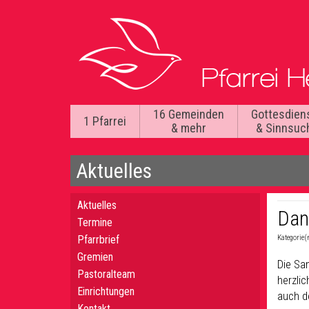
16 Gemeinden
Gottesdien
1 Pfarrei
& mehr
& Sinnsuc
Aktuelles
Aktuelles
Dan
Termine
Pfarrbrief
Kategorie(
Gremien
Die Sa
Pastoralteam
herzlic
Einrichtungen
auch d
Kontakt