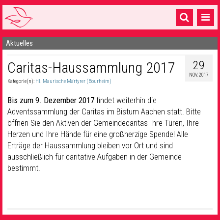
Aktuelles
Startseite
29
Caritas-Haussammlung 2017
1 Pfarrei
NOV. 2017
Kategorie(n):
Hl. Maurische Märtyrer (Bourheim)
16 Gemeinden & mehr
Bis zum 9. Dezember 2017
findet weiterhin die
Gottesdienste & Sinnsuche
Adventssammlung der Caritas im Bistum Aachen statt. Bitte
öffnen Sie den Aktiven der Gemeindecaritas Ihre Türen, Ihre
Sakramente & Feste
Herzen und Ihre Hände für eine großherzige Spende! Alle
Gemeinschaft & Soziales
Erträge der Haussammlung bleiben vor Ort und sind
ausschließlich für caritative Aufgaben in der Gemeinde
Musik
& Kultur
bestimmt.
Seelsorge & Kontakt