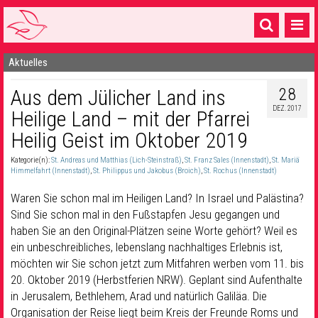
Aktuelles
Startseite
28
Aus dem Jülicher Land ins
1 Pfarrei
DEZ. 2017
Heilige Land – mit der Pfarrei
16 Gemeinden & mehr
Heilig Geist im Oktober 2019
Gottesdienste & Sinnsuche
Kategorie(n):
St. Andreas und Matthias (Lich-Steinstraß)
,
St. Franz Sales (Innenstadt)
,
St. Mariä
Himmelfahrt (Innenstadt)
,
St. Philippus und Jakobus (Broich)
,
St. Rochus (Innenstadt)
Sakramente & Feste
Waren Sie schon mal im Heiligen Land? In Israel und Palästina?
Gemeinschaft & Soziales
Sind Sie schon mal in den Fußstapfen Jesu gegangen und
haben Sie an den Original-Plätzen seine Worte gehört? Weil es
Musik
& Kultur
ein unbeschreibliches, lebenslang nachhaltiges Erlebnis ist,
möchten wir Sie schon jetzt zum Mitfahren werben vom 11. bis
Seelsorge & Kontakt
20. Oktober 2019 (Herbstferien NRW). Geplant sind Aufenthalte
in Jerusalem, Bethlehem, Arad und natürlich Galiläa. Die
Organisation der Reise liegt beim Kreis der Freunde Roms und