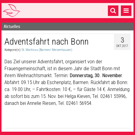
Aktuelles
Startseite
3
Adventsfahrt nach Bonn
1 Pfarrei
OKT. 2017
Kategorie(n):
St. Martinus (Barmen/ Merzenhausen)
16 Gemeinden & mehr
Das Ziel unserer Adventsfahrt, organisiert von der
Gottesdienste & Sinnsuche
Frauengemeinschaft, ist in diesem Jahr die Stadt Bonn mit
ihrem Weihnachtsmarkt. Termin:
Donnerstag, 30. November
.
Sakramente & Feste
Abfahrt: 09.15 Uhr ab Eschenplatz, Barmen. Rückfahrt ab Bonn:
Gemeinschaft & Soziales
ca. 19.00 Uhr, – Fahrtkosten: 10 €, – für Gäste 14 €. Anmeldung
ab sofort bis zum 15. Nov. bei Helga Kieven, Tel. 02461 55996,
Musik
& Kultur
danach bei Annelie Riesen, Tel. 02461 56954.
Seelsorge & Kontakt