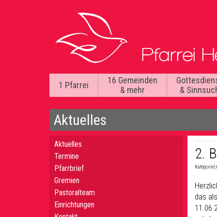
16 Gemeinden
Gottesdien
1 Pfarrei
& mehr
& Sinnsuc
Aktuelles
Aktuelles
2. B
Termine
Pfarrbrief
Kategorie(
Gremien
Herzli
Pastoralteam
das al
Einrichtungen
11.06.
Kontakt