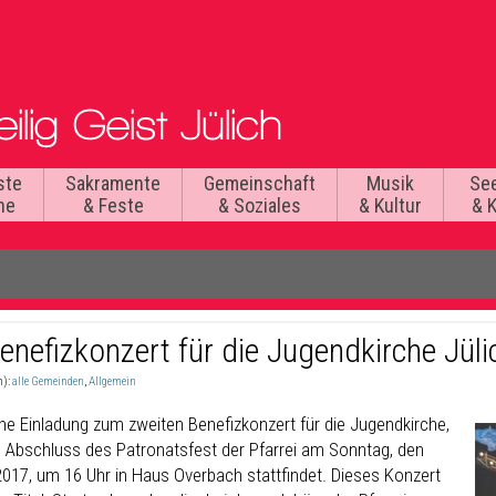
ste
Sakramente
Gemeinschaft
Musik
Se
he
& Feste
& Soziales
& Kultur
& 
enefizkonzert für die Jugendkirche Jüli
n):
alle Gemeinden
,
Allgemein
che Einladung zum zweiten Benefizkonzert für die Jugendkirche,
s Abschluss des Patronatsfest der Pfarrei am Sonntag, den
2017, um 16 Uhr in Haus Overbach stattfindet. Dieses Konzert