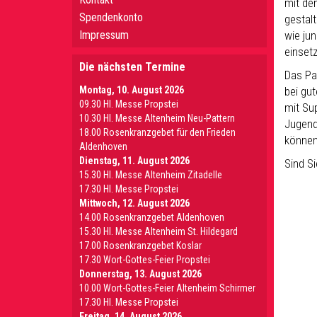
mit dem
Spendenkonto
gestal
Impressum
wie jun
einset
Die nächsten Termine
Das Pa
Montag, 10. August 2026
bei gu
09.30 Hl. Messe Propstei
mit Su
10.30 Hl. Messe Altenheim Neu-Pattern
Jugend
18.00 Rosenkranzgebet für den Frieden
können 
Aldenhoven
Dienstag, 11. August 2026
Sind Si
15.30 Hl. Messe Altenheim Zitadelle
17.30 Hl. Messe Propstei
Mittwoch, 12. August 2026
14.00 Rosenkranzgebet Aldenhoven
15.30 Hl. Messe Altenheim St. Hildegard
17.00 Rosenkranzgebet Koslar
17.30 Wort-Gottes-Feier Propstei
Donnerstag, 13. August 2026
10.00 Wort-Gottes-Feier Altenheim Schirmer
17.30 Hl. Messe Propstei
Freitag, 14. August 2026