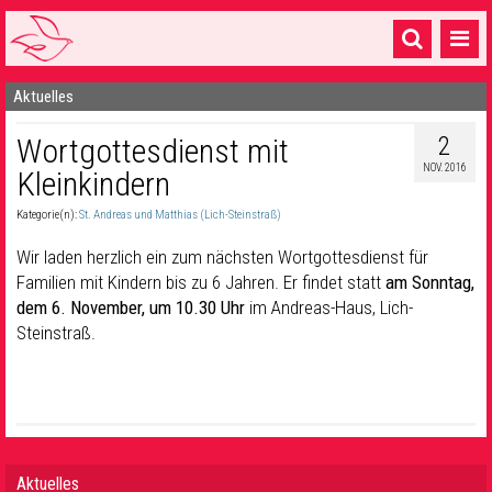
Aktuelles
Startseite
2
Wortgottesdienst mit
1 Pfarrei
NOV. 2016
Kleinkindern
16 Gemeinden & mehr
Kategorie(n):
St. Andreas und Matthias (Lich-Steinstraß)
Gottesdienste & Sinnsuche
Wir laden herzlich ein zum nächsten Wortgottesdienst für
Sakramente & Feste
Familien mit Kindern bis zu 6 Jahren. Er findet statt
am Sonntag,
dem 6. November, um 10.30 Uhr
im Andreas-Haus, Lich-
Gemeinschaft & Soziales
Steinstraß.
Musik
& Kultur
Seelsorge & Kontakt
Aktuelles