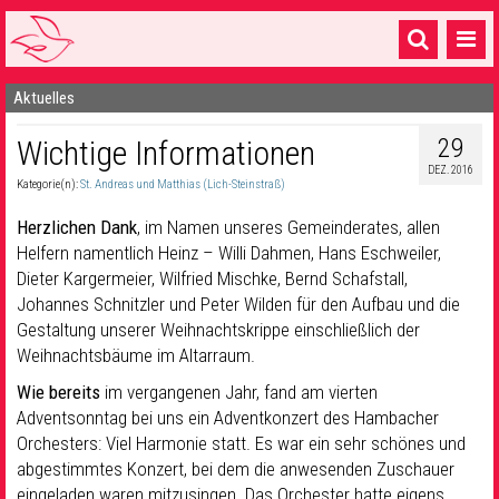
Aktuelles
Startseite
29
Wichtige Informationen
1 Pfarrei
DEZ. 2016
Kategorie(n):
St. Andreas und Matthias (Lich-Steinstraß)
16 Gemeinden & mehr
Herzlichen Dank
, im Namen unseres Gemeinderates, allen
Gottesdienste & Sinnsuche
Helfern namentlich Heinz – Willi Dahmen, Hans Eschweiler,
Dieter Kargermeier, Wilfried Mischke, Bernd Schafstall,
Sakramente & Feste
Johannes Schnitzler und Peter Wilden für den Aufbau und die
Gemeinschaft & Soziales
Gestaltung unserer Weihnachtskrippe einschließlich der
Weihnachtsbäume im Altarraum.
Musik
& Kultur
Wie bereits
im vergangenen Jahr, fand am vierten
Adventsonntag bei uns ein Adventkonzert des Hambacher
Seelsorge & Kontakt
Orchesters: Viel Harmonie statt. Es war ein sehr schönes und
abgestimmtes Konzert, bei dem die anwesenden Zuschauer
eingeladen waren mitzusingen. Das Orchester hatte eigens