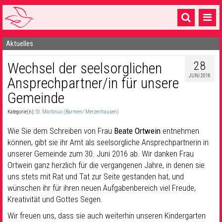
Aktuelles
Startseite
28
Wechsel der seelsorglichen
1 Pfarrei
JUNI 2016
Ansprechpartner/in für unsere
16 Gemeinden & mehr
Gemeinde
Gottesdienste & Sinnsuche
Kategorie(n):
St. Martinus (Barmen/ Merzenhausen)
Sakramente & Feste
Wie Sie dem Schreiben von Frau
Beate Ortwein
entnehmen
können, gibt sie ihr Amt als seelsorgliche Ansprechpartnerin in
Gemeinschaft & Soziales
unserer Gemeinde zum 30. Juni 2016 ab. Wir danken Frau
Ortwein ganz herzlich für die vergangenen Jahre, in denen sie
Musik
& Kultur
uns stets mit Rat und Tat zur Seite gestanden hat, und
Seelsorge & Kontakt
wünschen ihr für ihren neuen Aufgabenbereich viel Freude,
Kreativität und Gottes Segen.
Wir freuen uns, dass sie auch weiterhin unseren Kindergarten