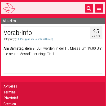
Aktuelles
Startseite
25
Vorab-Info
1 Pfarrei
MAI 2016
Kategorie(n):
St. Philippus und Jakobus (Broich)
16 Gemeinden & mehr
Am Samstag, dem 9. Juli
werden in der Hl. Messe um 19.00 Uhr
Gottesdienste & Sinnsuche
die neuen Messdiener eingeführt.
Sakramente & Feste
Gemeinschaft & Soziales
Musik
& Kultur
Aktuelles
Seelsorge & Kontakt
Termine
Pfarrbrief
Gremien