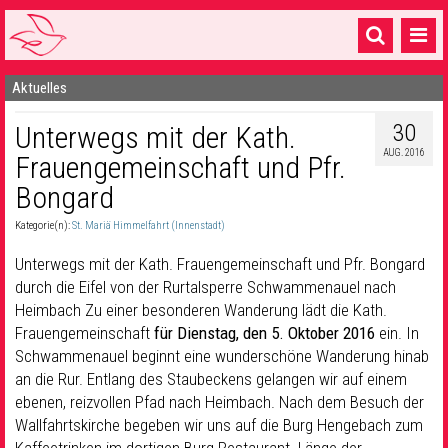
Aktuelles
Startseite
30
Unterwegs mit der Kath.
1 Pfarrei
AUG. 2016
Frauengemeinschaft und Pfr.
16 Gemeinden & mehr
Bongard
Gottesdienste & Sinnsuche
Kategorie(n):
St. Mariä Himmelfahrt (Innenstadt)
Sakramente & Feste
Unterwegs mit der Kath. Frauengemeinschaft und Pfr. Bongard
durch die Eifel von der Rurtalsperre Schwammenauel nach
Gemeinschaft & Soziales
Heimbach Zu einer besonderen Wanderung lädt die Kath.
Frauengemeinschaft
für Dienstag, den 5. Oktober 2016
ein. In
Musik
& Kultur
Schwammenauel beginnt eine wunderschöne Wanderung hinab
Seelsorge & Kontakt
an die Rur. Entlang des Staubeckens gelangen wir auf einem
ebenen, reizvollen Pfad nach Heimbach. Nach dem Besuch der
Wallfahrtskirche begeben wir uns auf die Burg Hengebach zum