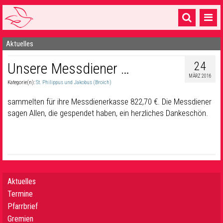
Aktuelles
Startseite
24
Unsere Messdiener …
1 Pfarrei
MÄRZ 2016
Kategorie(n):
St. Philippus und Jakobus (Broich)
16 Gemeinden & mehr
sammelten für ihre Messdienerkasse 822,70 €. Die Messdiener
Gottesdienste & Sinnsuche
sagen Allen, die gespendet haben, ein herzliches Dankeschön.
Sakramente & Feste
Gemeinschaft & Soziales
Musik
& Kultur
Aktuelles
Seelsorge & Kontakt
Termine
Pfarrbrief
Gremien