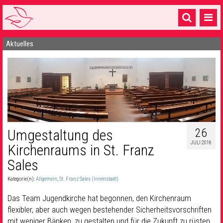
Aktuelles
Startseite
1 Pfarrei
16 Gemeinden & mehr
Gottesdienste & Sinnsuche
Sakramente & Feste
26
Umgestaltung des
JULI 2016
Kirchenraums in St. Franz
Gemeinschaft & Soziales
Sales
Musik
& Kultur
Kategorie(n):
Allgemein
,
St. Franz Sales (Innenstadt)
Seelsorge & Kontakt
Das Team Jugendkirche hat begonnen, den Kirchenraum
flexibler, aber auch wegen bestehender Sicherheitsvorschriften
mit weniger Bänken, zu gestalten und für die Zukunft zu rüsten.