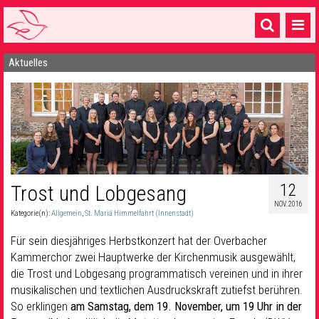
Aktuelles
Startseite
1 Pfarrei
16 Gemeinden & mehr
Gottesdienste & Sinnsuche
Sakramente & Feste
12
Trost und Lobgesang
NOV. 2016
Gemeinschaft & Soziales
Kategorie(n):
Allgemein
,
St. Mariä Himmelfahrt (Innenstadt)
Musik
& Kultur
Für sein diesjähriges Herbstkonzert hat der Overbacher
Kammerchor zwei Hauptwerke der Kirchenmusik ausgewählt,
Seelsorge & Kontakt
die Trost und Lobgesang programmatisch vereinen und in ihrer
musikalischen und textlichen Ausdruckskraft zutiefst berühren.
So erklingen
am Samstag, dem 19. November, um 19 Uhr in der