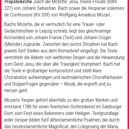
Propsteikirche
Jülich die Motette: Jesu, meine Freude (BWV
227) von Johann Sebastian Bach sowie die Vesperae solennes
de Confessore (KV 339) von Wolfgang Amadeus Mozart.
Bachs Motette, die er vermutlich für eine Trauer- oder
Gedächtnisfeier in Leipzig schrieb, liegt das gleichnamige
Kirchenlied von Johann Franck (Text) und Johann Crüger
(Melodie) zugrunde. Zwischen den sechs Strophen hat Bach
jeweils fünf Stellen aus dem Römerbrief eingefügt. Die Texte
vermitteln die Abkehr von weltlichen Dingen und die Hinwendung
zum Geist Jesu, der über alle Traurigkeit triumphiert. Bach hat
die Texte in großartiger kompositont und stellt klare
Choralsätze aufwendigen und lautmalerischen Choralfantasien
und Doppel-Fugen gegenüber – Musik, die ergreift und zu
Herzen geht.
Mozarts Vesper gehört ebenfalls zu den großen Werken und
entstand 1780 für einen feierlichen Gottesdienst im Salzburger
Dom zum Fest eines Bekenners oder Heiligen. Textgrundlage
jeder Vesper bilden fünf alttestamentliche Psalmen, die durch
das neutestamentliche Magnificat, den Lobgesang der Maria,