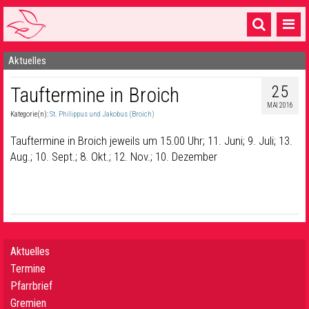
Aktuelles
Startseite
25
Tauftermine in Broich
1 Pfarrei
MAI 2016
Kategorie(n):
St. Philippus und Jakobus (Broich)
16 Gemeinden & mehr
Tauftermine in Broich jeweils um 15.00 Uhr; 11. Juni; 9. Juli; 13.
Gottesdienste & Sinnsuche
Aug.; 10. Sept.; 8. Okt.; 12. Nov.; 10. Dezember
Sakramente & Feste
Gemeinschaft & Soziales
Musik
& Kultur
Aktuelles
Seelsorge & Kontakt
Termine
Pfarrbrief
Gremien