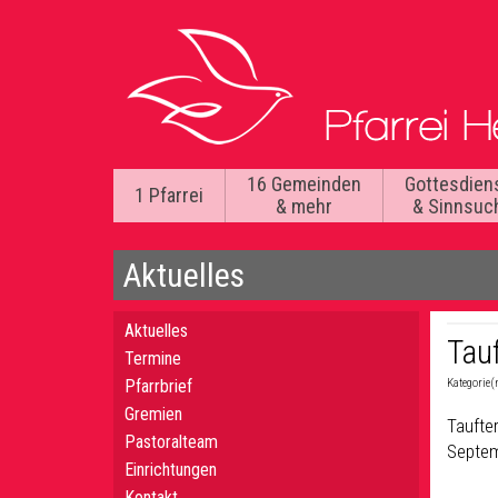
16 Gemeinden
Gottesdien
1 Pfarrei
& mehr
& Sinnsuc
Aktuelles
Aktuelles
Tau
Termine
Pfarrbrief
Kategorie(
Gremien
Taufter
Pastoralteam
Septem
Einrichtungen
Kontakt