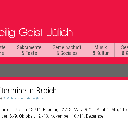
ste
Sakramente
Gemeinschaft
Musik
Se
he
& Feste
& Soziales
& Kultur
& 
ftermine in Broich
n):
St. Philippus und Jakobus (Broich)
mine in Broich: 13./14. Februar; 12./13. März; 9./10. April; 1. Mai; 11./
ber; 8./9. Oktober; 12./13. November; 10./11. Dezember